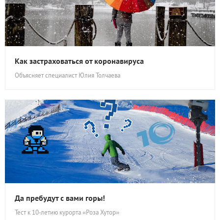
Как застраховаться от коронавируса
Объясняет специалист Юлия Толчаева
Да пребудут с вами горы!
Тест к 10‑летию курорта «Роза Хутор»