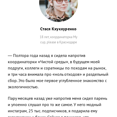
Стася Кхукхуренко
18 лет, координаторка My
cup, please в Краснодаре
— Полтора года назад я сидела напротив
координаторки «Чистой среды», в будущем моей
подруги, коллеги и соратницы по походам на рынок,
и три часа внимала про «ноль отходов» и раздельный
сбор. Это было мое первое углубленное знакомство с
экологичностью.
Пару месяцев назад уже напротив меня сидел парень
и упоенно слушал про то же самое. У него модный
инстаграм, 25 тыс. подписчиков, я подарила ему
экомешочки и банку. Сейчас я понимаю, что