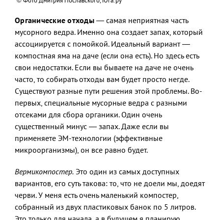
© Фото Дмитрия Пославского, Юга.ру
Органические отходы
— самая неприятная часть
мусорного ведра. Именно она создает запах, который
ассоциируется с помойкой. Идеальный вариант —
компостная яма на даче (если она есть). Но здесь есть
свои недостатки. Если вы бываете на даче не очень
часто, то собирать отходы вам будет просто негде.
Существуют разные пути решения этой проблемы. Во-
первых, специальные мусорные ведра с разными
отсеками для сбора органики. Один очень
существенный минус — запах. Даже если вы
применяете ЭМ-технологии (эффективные
микроорганизмы), он все равно будет.
Вермикомпостер.
Это один из самых доступных
вариантов, его суть такова: то, что не доели мы, доедят
черви. У меня есть очень маленький компостер,
собранный из двух пластиковых банок по 5 литров.
Это только для начала, а в будущем я планирую