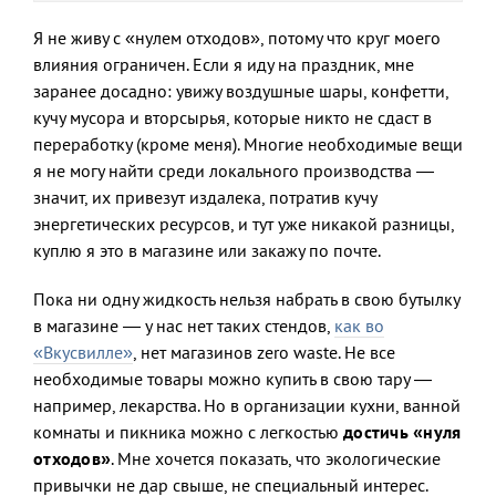
Я не живу с «нулем отходов», потому что круг моего
влияния ограничен. Если я иду на праздник, мне
заранее досадно: увижу воздушные шары, конфетти,
кучу мусора и вторсырья, которые никто не сдаст в
переработку (кроме меня). Многие необходимые вещи
я не могу найти среди локального производства —
значит, их привезут издалека, потратив кучу
энергетических ресурсов, и тут уже никакой разницы,
куплю я это в магазине или закажу по почте.
Пока ни одну жидкость нельзя набрать в свою бутылку
в магазине — у нас нет таких стендов,
как во
«Вкусвилле»
, нет магазинов zero waste. Не все
необходимые товары можно купить в свою тару —
например, лекарства. Но в организации кухни, ванной
комнаты и пикника можно с легкостью
достичь «нуля
отходов»
. Мне хочется показать, что экологические
привычки не дар свыше, не специальный интерес.