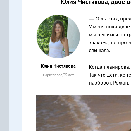
Юлия Чистякова, двое д
— О льготах, пре
У меня пока двое 
мы решимся на тр
знакома, но про 
слышала.
Юлия Чистякова
Когда планировал
Так что дети, кон
маркетолог, 35 лет
наоборот. Рожать