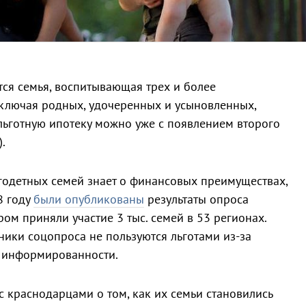
тся семья, воспитывающая трех и более
включая родных, удочеренных и усыновленных,
 льготную ипотеку можно уже с появлением второго
.
годетных семей знает о финансовых преимуществах,
8 году
были опубликованы
результаты опроса
ом приняли участие 3 тыс. семей в 53 регионах.
ники соцопроса не пользуются льготами из-за
й информированности.
с краснодарцами о том, как их семьи становились