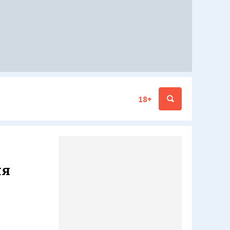
18+
ля