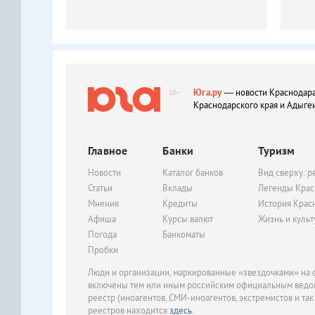
Юга.ру
— новости Краснодара
18+
Краснодарского края и Адыге
Главное
Банки
Туризм
Новости
Каталог банков
Вид сверху: р
Статьи
Вклады
Легенды Крас
Мнения
Кредиты
История Крас
Афиша
Курсы валют
Жизнь и куль
Погода
Банкоматы
Пробки
Люди и организации, маркированные «звездочками» на с
включены тем или иным российским официальным ведом
реестр (иноагентов, СМИ-иноагентов, экстремистов и так
реестров находится
здесь
.