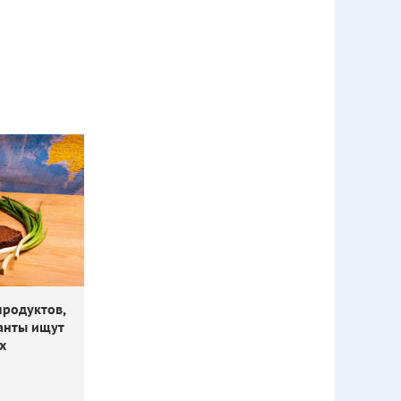
продуктов,
анты ищут
х