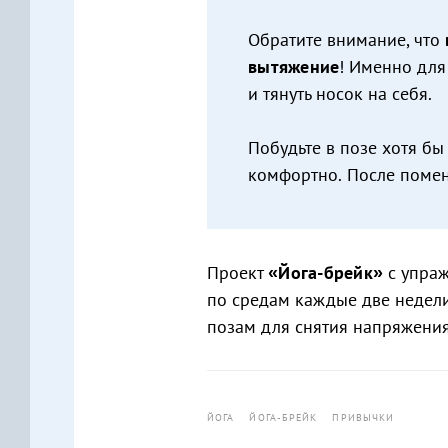
Обратите внимание, что
вытяжение
! Именно для
и тянуть носок на себя.
Побудьте в позе хотя бы
комфортно.
После помен
Проект
«Йога-брейк»
с упраж
по средам каждые две недел
позам для снятия напряжени
ЙОГА
ЙОГА-БРЕЙК
ПРИВЫЧКИ