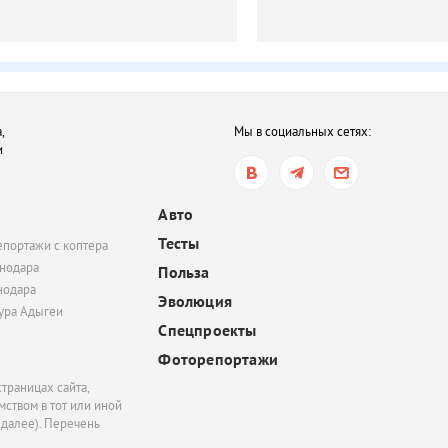
,
Мы в социальных сетях:
и
Авто
Тесты
епортажи с коптера
нодара
Польза
нодара
Эволюция
тура Адыгеи
Спецпроекты
Фоторепортажи
траницах сайта,
ством в тот или иной
 далее). Перечень