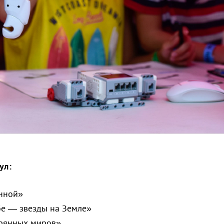
ул:
енной»
бе — звезды на Земле»
ерянных миров»