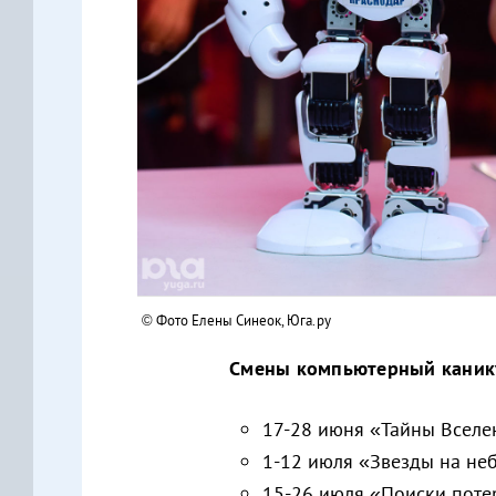
© Фото Елены Синеок, Юга.ру
Смены компьютерный каник
17-28 июня «Тайны Всел
1-12 июля «Звезды на не
15-26 июля «Поиски пот