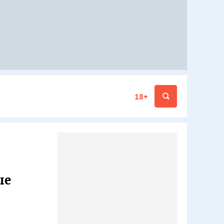
18+
ые